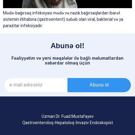
Mədə-bağırsaq infeksiyası mədə və nazik bağırsaqlardan ibarət
sistemin iltihabına (qastroenterit) səbəb olan viral, bakterial və ya
parazitar infeksiyadır.
Abunə ol!
Fəaliyyətim və yeni məqalələr ilə bağlı məlumatlardan
xəbərdar olmaq üçün
Abunə ol
Uzman Dr. Fuad Mustafayev
Qastroenteroloq-Hepatoloq-İnvaziv Endoskopist