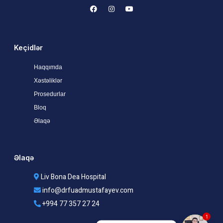
Keçidlər
Haqqımda
Xəstəliklər
Prosedurlar
Bloq
Əlaqə
Əlaqə
Liv Bona Dea Hospital
info@drfuadmustafayev.com
+994 77 357 27 24
1