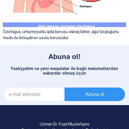
Özofagus, ümumiyyətlə qida borusu olaraq bilinir, ağız boşluğunu
mədə ilə birləşdirən əzələ borusudur.
Abunə ol!
Fəaliyyətim və yeni məqalələr ilə bağlı məlumatlardan
xəbərdar olmaq üçün
Abunə ol
Uzman Dr. Fuad Mustafayev