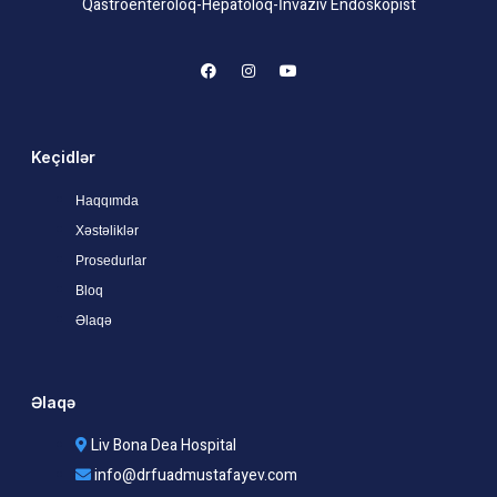
Qastroenteroloq-Hepatoloq-İnvaziv Endoskopist
Keçidlər
Haqqımda
Xəstəliklər
Prosedurlar
Bloq
Əlaqə
Əlaqə
Liv Bona Dea Hospital
info@drfuadmustafayev.com