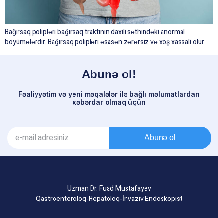
Bağırsaq polipləri bağırsaq traktının daxili səthindəki anormal
böyümələrdir. Bağırsaq polipləri əsasən zərərsiz və xoş xassali olur
Abunə ol!
Fəaliyyətim və yeni məqalələr ilə bağlı məlumatlardan
xəbərdar olmaq üçün
Abunə ol
Uzman Dr. Fuad Mustafayev
Qastroenteroloq-Hepatoloq-İnvaziv Endoskopist