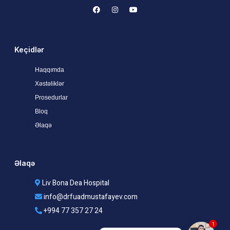
Keçidlər
Haqqımda
Xəstəliklər
Prosedurlar
Bloq
Əlaqə
Əlaqə
Liv Bona Dea Hospital
info@drfuadmustafayev.com
+994 77 357 27 24
1