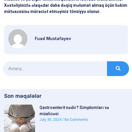
Xəstəliyinizlə əlaqədar daha dəqiq məlumat almaq üçün həkim
mütəxəssisə müraciət etməyiniz tövsiyyə olunur.
Fuad Mustafayev
Son məqalələr
Qastroenterit nədir? Simptomları və
müalicəsi
July 30, 2024
No Comments