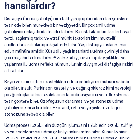
hansılardır?
Disfagiya (udma çətinliyi) müxtəlif yaş qruplarından olan şəxslərə
təsir edə bilən mürəkkəb bir vəziyyətdir. Bir çox amil udma
çətinliyinin inkişafında təsirli ola bilər. Bu risk faktorları fərdin həyat
tərzi, sağlamlıq tarixi və ətraf mühit faktorları kimi müxtəlif
amillərdən asılı olaraq inkişaf edə bilər. Yaş disfagiya riskinə təsir
edən mühüm amildir. Xüsusilə yaşlı insanlarda udma çətinliyi daha
çox müşahidə oluna bilər. Əzələ zəifliyi, nevroloji dəyişikliklər və
yaşlanma ilə udma refleks nümunələrinin dəyişməsi disfagiya riskini
artıra bilər.
Beyin və sinir sistemi xəstəlikləri udma çətinliyinin mühüm səbəbi
ola bilər. İnsult,
Parkinson xəstəliyi
və
dağınıq skleroz
kimi nevroloji
pozğunluqlar udma əzələlərinin koordinasiyasına və reflekslərinə
təsir göstərə bilər. Özofagusun daralması və ya stenozu udma
çətinliyi riskini artıra bilər. Ezofagit, reflü və ya şişlər özofagus
stenozuna səbəb ola bilər.
Udma prosesi əzələlərin düzgün işləməsini tələb edir. Əzələ zəifliyi
və ya zədələnməsi udma çətinliyi riskini artıra bilər. Xüsusilə sinir-
əzələ xəstəlikləri və ya əzələ çatışmazlığı hallarında udma çətinliyi