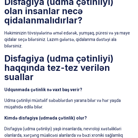
Disfagiya (udma çətinliyi)
olan insanlar necə
qidalanmalıdırlar?
Həkiminizin
tövsiyələrinə əməl edərək, yumşaq, püresi və ya maye
qidalar seçə bilərsiniz. Lazım gələrsə, qidalanma dəstəyi ala
bilərsiniz.
Disfagiya (udma çətinliyi)
haqqında tez-tez verilən
suallar
Udqunmada çətinlik nə vaxt baş verir?
Udma çətinliyi müxtəlif səbəblərdən yarana bilər və hər yaşda
müşahidə edilə bilər.
Kimdə disfagiya (udmada çətinlik) olur?
Disfagiya (udma çətinliyi) yaşlı insanlarda, nevroloji xəstəlikləri
olanlarda, xərçəng müalicəsi alanlarda və bəzi xroniki sağlamlıq