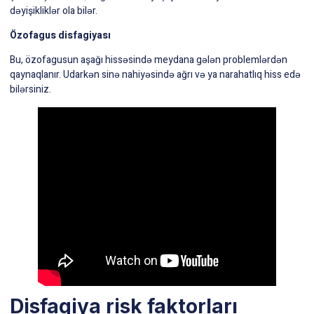
dəyişikliklər ola bilər.
Özofagus disfagiyası
Bu, özofagusun aşağı hissəsində meydana gələn problemlərdən
qaynaqlanır. Udarkən sinə nahiyəsində ağrı və ya narahatlıq hiss edə
bilərsiniz.
Disfagiya risk faktorları