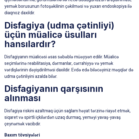
yemək borusunun fotoşəkilinin çəkilməsi və yuxarı
endoskopiya
ilə
diaqnoz daxildir.
Disfagiya (udma çətinliyi)
üçün müalicə üsulları
hansılardır?
Disfagiyanın müalicəsi əsas səbəblə müəyyən edilir. Müalicə
seçimlərinə reabilitasiya, dərmanlar, cərrahiyyə və yemək
vərdişlərinin dəyişdirilməsi daxildir. Evdə edə biləcəyiniz məşqlər də
udma çətinliyini azalda bilər.
Disfagiyanın qarşısının
alınması
Disfagiya riskini azaltmaq üçün sağlam həyat tərzinə riayət etmək,
siqaret və spirtli içkilərdən uzaq durmaq, yeməyi yavaş-yavaş
çeynəmək vacibdir.
Baxım tövsiyələri