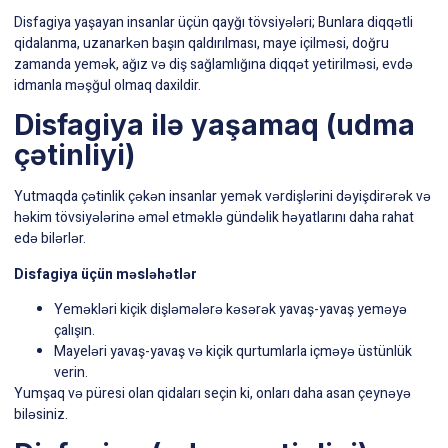
Disfagiya yaşayan insanlar üçün qayğı tövsiyələri; Bunlara diqqətli
qidalanma, uzanarkən başın qaldırılması, maye içilməsi, doğru
zamanda yemək, ağız və diş sağlamlığına diqqət yetirilməsi, evdə
idmanla məşğul olmaq daxildir.
Disfagiya ilə yaşamaq (udma
çətinliyi)
Yutmaqda çətinlik çəkən insanlar yemək vərdişlərini dəyişdirərək və
həkim tövsiyələrinə əməl etməklə gündəlik həyatlarını daha rahat
edə bilərlər.
Disfagiya üçün məsləhətlər
Yeməkləri kiçik dişləmələrə kəsərək yavaş-yavaş yeməyə
çalışın.
Mayeləri yavaş-yavaş və kiçik qurtumlarla içməyə üstünlük
verin.
Yumşaq və püresi olan qidaları seçin ki, onları daha asan çeynəyə
biləsiniz.