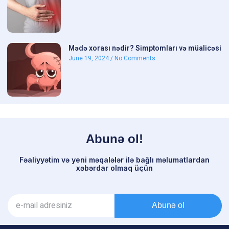
Mədə xorası nədir? Simptomları və müalicəsi
June 19, 2024
No Comments
Abunə ol!
Fəaliyyətim və yeni məqalələr ilə bağlı məlumatlardan
xəbərdar olmaq üçün
Abunə ol