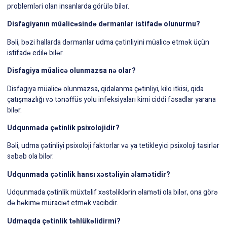
problemləri olan insanlarda görülə bilər.
Disfagiyanın müalicəsində dərmanlar istifadə olunurmu?
Bəli, bəzi hallarda dərmanlar udma çətinliyini müalicə etmək üçün
istifadə edilə bilər.
Disfagiya müalicə olunmazsa nə olar?
Disfagiya müalicə olunmazsa, qidalanma çətinliyi, kilo itkisi, qida
çatışmazlığı və tənəffüs yolu infeksiyaları kimi ciddi fəsadlar yarana
bilər.
Udqunmada çətinlik psixolojidir?
Bəli, udma çətinliyi psixoloji faktorlar və ya tetikleyici psixoloji təsirlər
səbəb ola bilər.
Udqunmada çətinlik hansı xəstəliyin əlamətidir?
Udqunmada çətinlik müxtəlif xəstəliklərin əlaməti ola bilər, ona görə
də həkimə müraciət etmək vacibdir.
Udmaqda çətinlik təhlükəlidirmi?