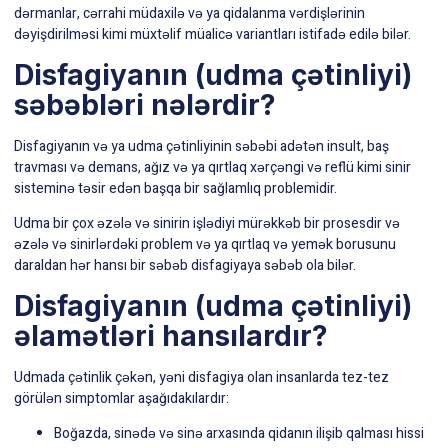
dərmanlar, cərrahi müdaxilə və ya qidalanma vərdişlərinin
dəyişdirilməsi kimi müxtəlif müalicə variantları istifadə edilə bilər.
Disfagiyanın (udma çətinliyi)
səbəbləri nələrdir?
Disfagiyanın və ya udma çətinliyinin səbəbi adətən
insult
, baş
travması və
demans
, ağız və ya qırtlaq xərçəngi və
reflü
kimi sinir
sisteminə təsir edən başqa bir sağlamlıq problemidir.
Udma bir çox əzələ və sinirin işlədiyi mürəkkəb bir prosesdir və
əzələ və sinirlərdəki problem və ya qırtlaq və yemək borusunu
daraldan hər hansı bir səbəb disfagiyaya səbəb ola bilər.
Disfagiyanın (udma çətinliyi)
əlamətləri hansılardır?
Udmada çətinlik çəkən, yəni disfagiya olan insanlarda tez-tez
görülən simptomlar aşağıdakılardır:
Boğazda, sinədə və sinə arxasında qidanın ilişib qalması hissi