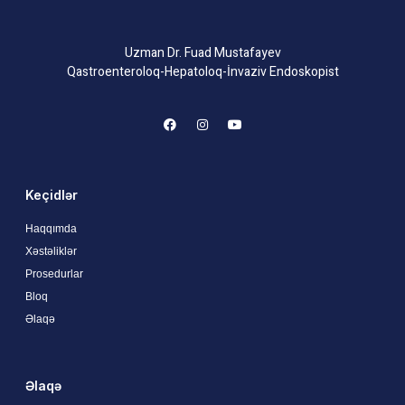
Uzman Dr. Fuad Mustafayev
Qastroenteroloq-Hepatoloq-İnvaziv Endoskopist
Keçidlər
Haqqımda
Xəstəliklər
Prosedurlar
Bloq
Əlaqə
Əlaqə