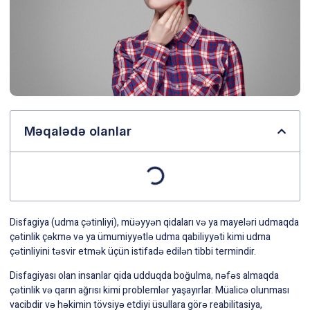
Məqalədə olanlar
Disfagiya (udma çətinliyi), müəyyən qidaları və ya mayeləri udmaqda
çətinlik çəkmə və ya ümumiyyətlə udma qabiliyyəti kimi udma
çətinliyini təsvir etmək üçün istifadə edilən tibbi termindir.
Disfagiyası olan insanlar qida udduqda boğulma, nəfəs almaqda
çətinlik və qarın ağrısı kimi problemlər yaşayırlar. Müalicə olunması
vacibdir və həkimin tövsiyə etdiyi üsullara görə reabilitasiya,