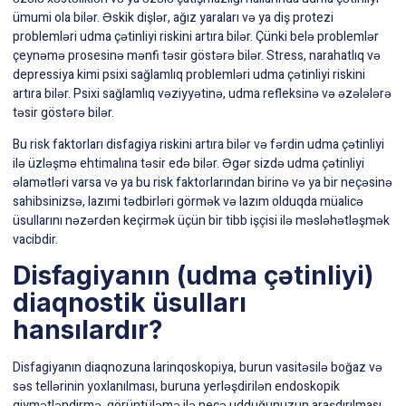
ümumi ola bilər. Əskik dişlər, ağız yaraları və ya diş protezi
problemləri udma çətinliyi riskini artıra bilər. Çünki belə problemlər
çeynəmə prosesinə mənfi təsir göstərə bilər. Stress, narahatlıq və
depressiya kimi psixi sağlamlıq problemləri udma çətinliyi riskini
artıra bilər. Psixi sağlamlıq vəziyyətinə, udma refleksinə və əzələlərə
təsir göstərə bilər.
Bu risk faktorları disfagiya riskini artıra bilər və fərdin udma çətinliyi
ilə üzləşmə ehtimalına təsir edə bilər. Əgər sizdə udma çətinliyi
əlamətləri varsa və ya bu risk faktorlarından birinə və ya bir neçəsinə
sahibsinizsə, lazımi tədbirləri görmək və lazım olduqda müalicə
üsullarını nəzərdən keçirmək üçün bir tibb işçisi ilə məsləhətləşmək
vacibdir.
Disfagiyanın (udma çətinliyi)
diaqnostik üsulları
hansılardır?
Disfagiyanın diaqnozuna larinqoskopiya, burun vasitəsilə boğaz və
səs tellərinin yoxlanılması, buruna yerləşdirilən endoskopik
qiymətləndirmə, görüntüləmə ilə necə udduğunuzun araşdırılması,