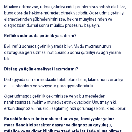
Müalicə edilməzsə, udma çətinliyi ciddi problemlərə səbəb ola bilər,
buna görə də həkimə müraciət etmək vacibdir. Əgər udma çətinliyi
əlamətlərindən şübhələnirsinizsə, həkim müayinəsindən və
diaqnozdan dərhal sonra müalicə prosesinə başlayın.
Reflüks udmaqda çətinlik yaradırmı?
Bəli, reflü udmada çətinlik yarada bilər. Mədə məzmununun
özofagusa geri sızması nəticəsində udma çətinliyi və ağrı yarana
bilər.
Disfagiya üçün əməliyyat lazımdırmı?
Disfagiyada cərrahi müdaxilə tələb oluna bilər, lakin onun zəruriliyi
əsas səbəblərə və vəziyyətə görə qiymətləndirilir.
Əgər udmaqda çətinlik çəkirsinizsə və ya bu məsələdən
narahatsınızsa, həkimə müraciət etmək vacibdir. Unutmayın ki,
erkən diaqnoz və müalicə sağlamlığınızı qorumağa kömək edə bilər.
Bu səhifədə verilmiş məlumatlar və ya, tövsiyyələr yalnız
maarifləndirici xarakter daşıyır və diaqnozun qoyuluşu,
müalicə və ya digər klinik məqsədlərlə istifadə oluna bilməz.