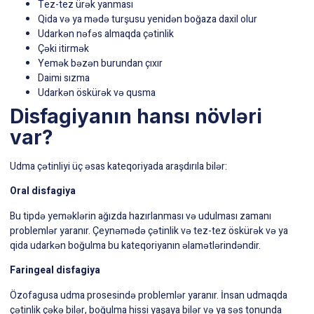
Tez-tez ürək yanması
Qida və ya mədə turşusu yenidən boğaza daxil olur
Udarkən nəfəs almaqda çətinlik
Çəki itirmək
Yemək bəzən burundan çıxır
Daimi sızma
Udarkən öskürək və qusma
Disfagiyanın hansı növləri
var?
Udma çətinliyi üç əsas kateqoriyada araşdırıla bilər:
Oral disfagiya
Bu tipdə yeməklərin ağızda hazırlanması və udulması zamanı
problemlər yaranır. Çeynəmədə çətinlik və tez-tez öskürək və ya
qida udarkən boğulma bu kateqoriyanın əlamətlərindəndir.
Faringeal disfagiya
Özofagusa udma prosesində problemlər yaranır. İnsan udmaqda
çətinlik çəkə bilər, boğulma hissi yaşaya bilər və ya səs tonunda