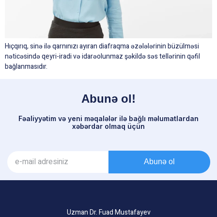
Hıçqırıq, sinə ilə qarnınızı ayıran diafraqma əzələlərinin büzülməsi
nəticəsində qeyri-iradi və idarəolunmaz şəkildə səs tellərinin qəfil
bağlanmasıdır.
Abunə ol!
Fəaliyyətim və yeni məqalələr ilə bağlı məlumatlardan
xəbərdar olmaq üçün
Abunə ol
Uzman Dr. Fuad Mustafayev