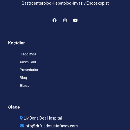
Qastroenteroloq-Hepatoloq-İnvaziv Endoskopist
Keçidlər
Haqqımda
Xəstəliklər
Prosedurlar
Bloq
Əlaqə
Əlaqə
Liv Bona Dea Hospital
info@drfuadmustafayev.com